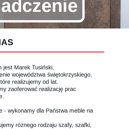
iadczenie
NAS
 jest Marek Tusiński.
renie województwa świętokrzyskiego.
óre realizujemy od lat.
y zaoferować realizację prac
e.
ie - wykonamy dla Państwa meble na
jemy różnego rodzaju szafy, szafki,