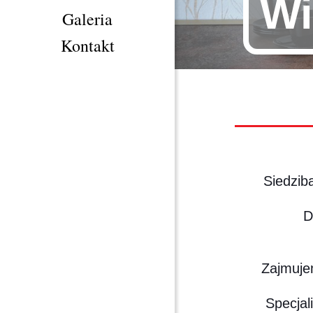
Wi
Galeria
Kontakt
Siedzib
D
Zajmuje
Specjal