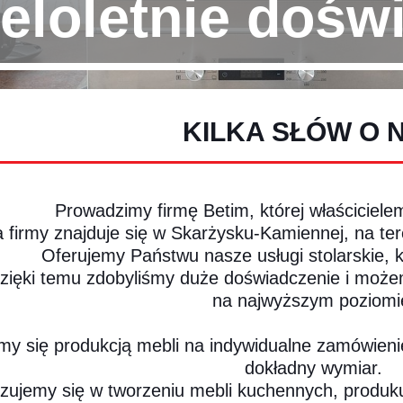
eloletnie dośw
KILKA SŁÓW O 
Prowadzimy firmę Betim, której właścicielem
a firmy znajduje się w Skarżysku-Kamiennej, na te
Oferujemy Państwu nasze usługi stolarskie, kt
zięki temu zdobyliśmy duże doświadczenie i możem
na najwyższym poziomi
my się produkcją mebli na indywidualne zamówien
dokładny wymiar.
izujemy się w tworzeniu mebli kuchennych, produku